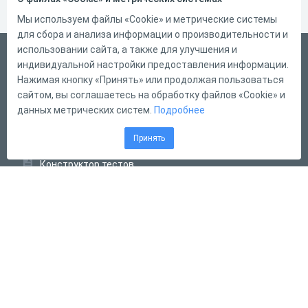
Мы используем файлы «Cookie» и метрические системы
для сбора и анализа информации о производительности и
использовании сайта, а также для улучшения и
Русский
индивидуальной настройки предоставления информации.
Справка
Нажимая кнопку «Принять» или продолжая пользоваться
сайтом, вы соглашаетесь на обработку файлов «Cookie» и
Форма обратной связи
данных метрических систем.
Подробнее
Контакты
Принять
Тарифы
Конструктор тестов
Конструктор опросов
Конструктор кроссвордов
Диалоговые тренажёры
Комплексные задания
Система Дистанционного Обучения