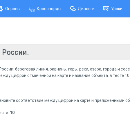
Опросы
Кроссворды
Диалоги
Уроки
 России.
оссии: береговая линия, равнины, горы, реки, озера, города и сос
жду цифрой отмеченной на карте и название объекта. в тесте 10
тановите соответствие между цифрой на карте и преложенными о
есте:
10