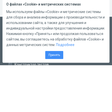
О файлах «Cookie» и метрических системах
Мы используем файлы «Cookie» и метрические системы
для сбора и анализа информации о производительности и
использовании сайта, а также для улучшения и
Русский
индивидуальной настройки предоставления информации.
Справка
Нажимая кнопку «Принять» или продолжая пользоваться
сайтом, вы соглашаетесь на обработку файлов «Cookie» и
Форма обратной связи
данных метрических систем.
Подробнее
Контакты
Принять
Тарифы
Конструктор тестов
Конструктор опросов
Конструктор кроссвордов
Диалоговые тренажёры
Комплексные задания
Система Дистанционного Обучения