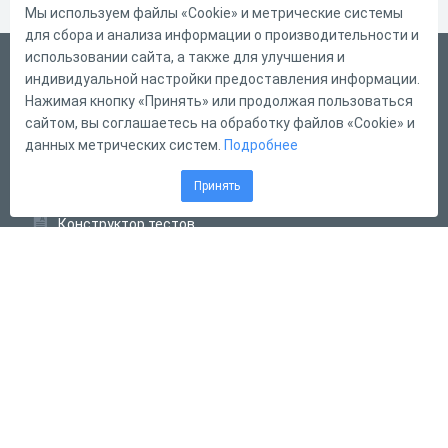
Мы используем файлы «Cookie» и метрические системы
для сбора и анализа информации о производительности и
использовании сайта, а также для улучшения и
Русский
индивидуальной настройки предоставления информации.
Справка
Нажимая кнопку «Принять» или продолжая пользоваться
сайтом, вы соглашаетесь на обработку файлов «Cookie» и
Форма обратной связи
данных метрических систем.
Подробнее
Контакты
Принять
Тарифы
Конструктор тестов
Конструктор опросов
Конструктор кроссвордов
Диалоговые тренажёры
Комплексные задания
Система Дистанционного Обучения
2011 - 2026
Online Test Pad
Соглашение об использовании
Оферта