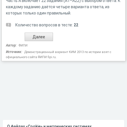
Часть А включает 22 задания (А1–А22) с выбором ответа. К
каждому заданию даётся четыре варианта ответа, из
которых только один правильный.
Количество вопросов в тесте:
22
Автор:
ФИПИ
Источник:
Демонстрационный вариант КИМ 2013 по истории взят с
официального сайта ФИПИ fipi.ru.
О файлах «Cookie» и метрических системах