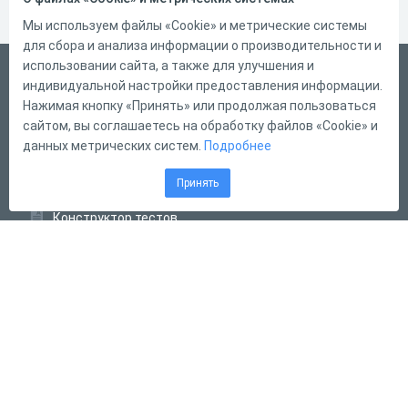
Мы используем файлы «Cookie» и метрические системы
для сбора и анализа информации о производительности и
использовании сайта, а также для улучшения и
Русский
индивидуальной настройки предоставления информации.
Справка
Нажимая кнопку «Принять» или продолжая пользоваться
сайтом, вы соглашаетесь на обработку файлов «Cookie» и
Форма обратной связи
данных метрических систем.
Подробнее
Контакты
Принять
Тарифы
Конструктор тестов
Конструктор опросов
Конструктор кроссвордов
Диалоговые тренажёры
Комплексные задания
Система Дистанционного Обучения