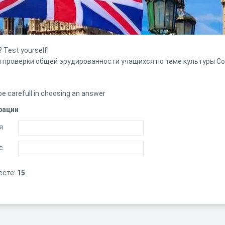
 Test yourself!
 проверки общей эрудированности учащихся по теме культуры С
be carefull in choosing an answer
рации
я
с
есте:
15