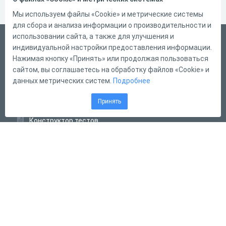
Мы используем файлы «Cookie» и метрические системы
для сбора и анализа информации о производительности и
использовании сайта, а также для улучшения и
Русский
индивидуальной настройки предоставления информации.
Справка
Нажимая кнопку «Принять» или продолжая пользоваться
сайтом, вы соглашаетесь на обработку файлов «Cookie» и
Форма обратной связи
данных метрических систем.
Подробнее
Контакты
Принять
Тарифы
Конструктор тестов
Конструктор опросов
Конструктор кроссвордов
Диалоговые тренажёры
Комплексные задания
Система Дистанционного Обучения