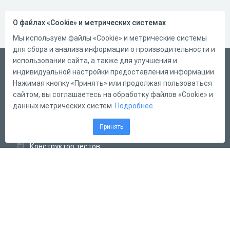
О файлах «Cookie» и метрических системах
Мы используем файлы «Cookie» и метрические системы
для сбора и анализа информации о производительности и
использовании сайта, а также для улучшения и
Русский
индивидуальной настройки предоставления информации.
Справка
Нажимая кнопку «Принять» или продолжая пользоваться
сайтом, вы соглашаетесь на обработку файлов «Cookie» и
Форма обратной связи
данных метрических систем.
Подробнее
Контакты
Принять
Тарифы
Конструктор тестов
Конструктор опросов
Конструктор кроссвордов
Диалоговые тренажёры
Комплексные задания
Система Дистанционного Обучения