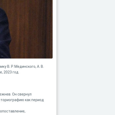
у В. Р. Мединского, А. В.
е, 2023 год.
режнев. Он свернул
историографию как период
сопоставление,