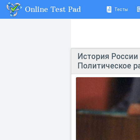
Online Test Pad
Тесты
История России 
Политическое ра