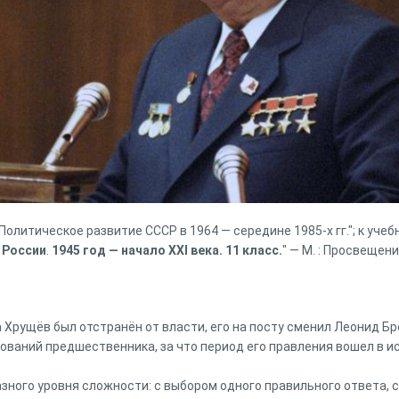
олитическое развитие СССР в 1964 — середине 1985-х гг."; к учебник
России
.
1945
год — начало XXI века.
11
класс.
" — М. : Просвещени
та Хрущёв был отстранён от власти, его на посту сменил Леонид Б
ований предшественника, за что период его правления вошел в 
азного уровня сложности: с выбором одного правильного ответа, 