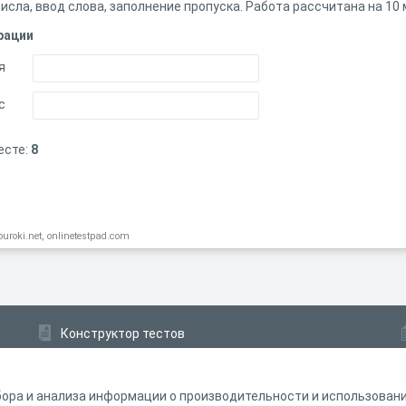
сла, ввод слова, заполнение пропуска. Работа рассчитана на 10 
рации
я
с
есте:
8
ouroki.net, onlinetestpad.com
Конструктор тестов
Конструктор опросов
Конструктор кроссвордов
ора и анализа информации о производительности и использовании