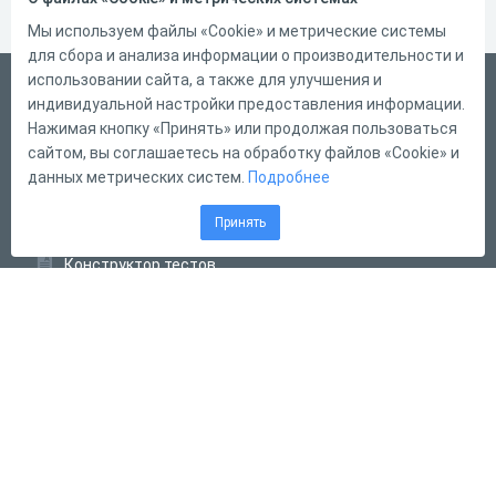
Мы используем файлы «Cookie» и метрические системы
для сбора и анализа информации о производительности и
использовании сайта, а также для улучшения и
Русский
индивидуальной настройки предоставления информации.
Справка
Нажимая кнопку «Принять» или продолжая пользоваться
сайтом, вы соглашаетесь на обработку файлов «Cookie» и
Форма обратной связи
данных метрических систем.
Подробнее
Контакты
Принять
Тарифы
Конструктор тестов
Конструктор опросов
Конструктор кроссвордов
Диалоговые тренажёры
Комплексные задания
Система Дистанционного Обучения