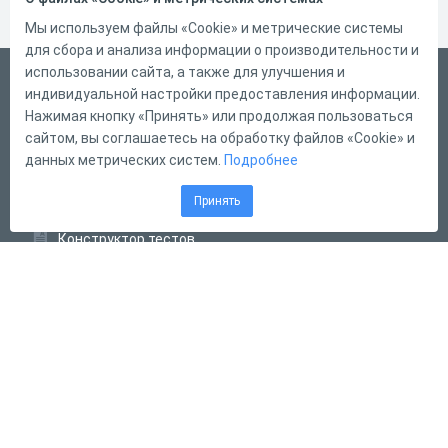
Мы используем файлы «Cookie» и метрические системы
для сбора и анализа информации о производительности и
использовании сайта, а также для улучшения и
Русский
индивидуальной настройки предоставления информации.
Справка
Нажимая кнопку «Принять» или продолжая пользоваться
сайтом, вы соглашаетесь на обработку файлов «Cookie» и
Форма обратной связи
данных метрических систем.
Подробнее
Контакты
Принять
Тарифы
Конструктор тестов
Конструктор опросов
Конструктор кроссвордов
Диалоговые тренажёры
Комплексные задания
Система Дистанционного Обучения