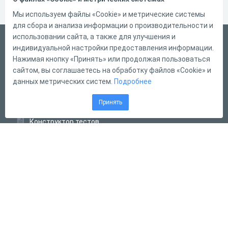
Мы используем файлы «Cookie» и метрические системы
для сбора и анализа информации о производительности и
использовании сайта, а также для улучшения и
Русский
индивидуальной настройки предоставления информации.
Справка
Нажимая кнопку «Принять» или продолжая пользоваться
сайтом, вы соглашаетесь на обработку файлов «Cookie» и
Форма обратной связи
данных метрических систем.
Подробнее
Контакты
Принять
Тарифы
Конструктор тестов
Конструктор опросов
Конструктор кроссвордов
Диалоговые тренажёры
Комплексные задания
Система Дистанционного Обучения