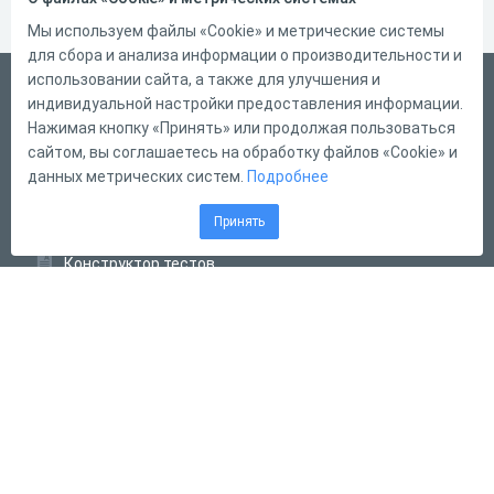
Мы используем файлы «Cookie» и метрические системы
для сбора и анализа информации о производительности и
использовании сайта, а также для улучшения и
Русский
индивидуальной настройки предоставления информации.
Справка
Нажимая кнопку «Принять» или продолжая пользоваться
сайтом, вы соглашаетесь на обработку файлов «Cookie» и
Форма обратной связи
данных метрических систем.
Подробнее
Контакты
Принять
Тарифы
Конструктор тестов
Конструктор опросов
Конструктор кроссвордов
Диалоговые тренажёры
Комплексные задания
Система Дистанционного Обучения