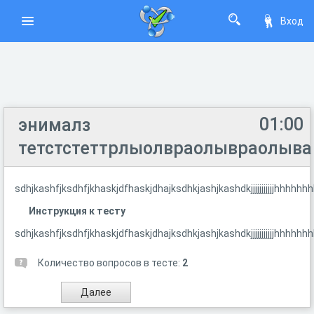
Вход
01:00
энималз
тетстстеттрлыолвраолывраолыва
sdhjkashfjksdhfjkhaskjdfhaskjdhajksdhkjashjkashdkjjjjjjjjjjjh
Инструкция к тесту
sdhjkashfjksdhfjkhaskjdfhaskjdhajksdhkjashjkashdkjjjjjjjjjjjh
Количество вопросов в тесте:
2