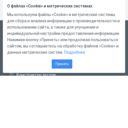
О файлах «Cookie» и метрических системах
Мы используем файлы «Cookie» и метрические системы
для сбора и анализа информации о производительности и
использовании сайта, а также для улучшения и
Русский
индивидуальной настройки предоставления информации.
Справка
Нажимая кнопку «Принять» или продолжая пользоваться
сайтом, вы соглашаетесь на обработку файлов «Cookie» и
Форма обратной связи
данных метрических систем.
Подробнее
Контакты
Принять
Тарифы
Конструктор тестов
Конструктор опросов
Конструктор кроссвордов
Диалоговые тренажёры
Комплексные задания
Система Дистанционного Обучения