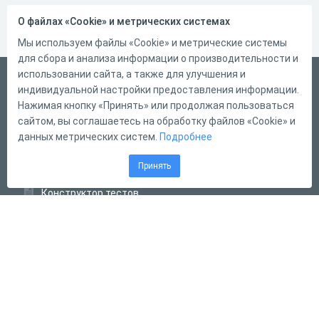
О файлах «Cookie» и метрических системах
Мы используем файлы «Cookie» и метрические системы
для сбора и анализа информации о производительности и
использовании сайта, а также для улучшения и
Русский
индивидуальной настройки предоставления информации.
Справка
Нажимая кнопку «Принять» или продолжая пользоваться
сайтом, вы соглашаетесь на обработку файлов «Cookie» и
Форма обратной связи
данных метрических систем.
Подробнее
Контакты
Принять
Тарифы
Конструктор тестов
Конструктор опросов
Конструктор кроссвордов
Диалоговые тренажёры
Комплексные задания
Система Дистанционного Обучения