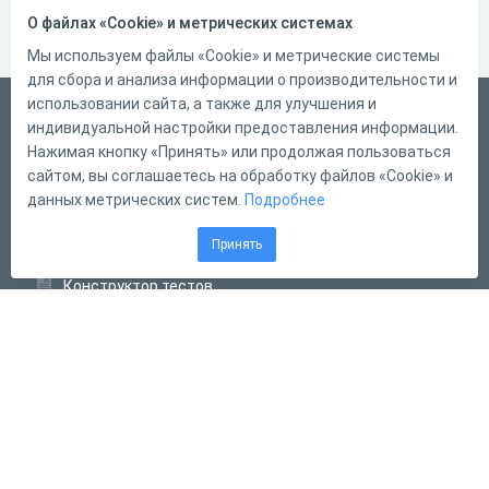
О файлах «Cookie» и метрических системах
Мы используем файлы «Cookie» и метрические системы
для сбора и анализа информации о производительности и
использовании сайта, а также для улучшения и
Русский
индивидуальной настройки предоставления информации.
Справка
Нажимая кнопку «Принять» или продолжая пользоваться
сайтом, вы соглашаетесь на обработку файлов «Cookie» и
Форма обратной связи
данных метрических систем.
Подробнее
Контакты
Принять
Тарифы
Конструктор тестов
Конструктор опросов
Конструктор кроссвордов
Диалоговые тренажёры
Комплексные задания
Система Дистанционного Обучения