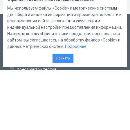
Мы используем файлы «Cookie» и метрические системы
для сбора и анализа информации о производительности и
использовании сайта, а также для улучшения и
Русский
индивидуальной настройки предоставления информации.
Справка
Нажимая кнопку «Принять» или продолжая пользоваться
сайтом, вы соглашаетесь на обработку файлов «Cookie» и
Форма обратной связи
данных метрических систем.
Подробнее
Контакты
Принять
Тарифы
Конструктор тестов
Конструктор опросов
Конструктор кроссвордов
Диалоговые тренажёры
Комплексные задания
Система Дистанционного Обучения