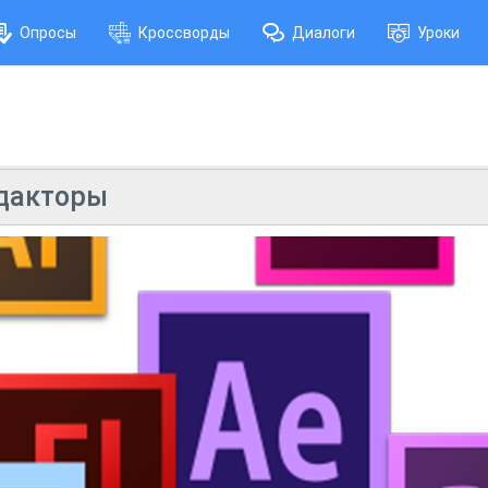
Опросы
Кроссворды
Диалоги
Уроки
дакторы