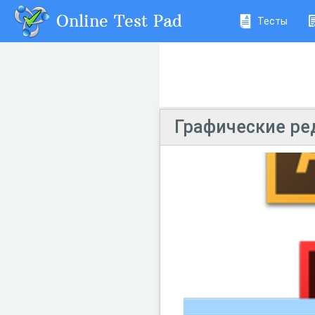
Online Test Pad
Тесты
Графические ре