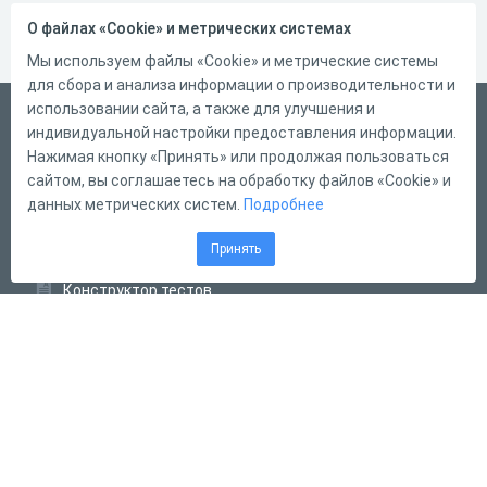
О файлах «Cookie» и метрических системах
Мы используем файлы «Cookie» и метрические системы
для сбора и анализа информации о производительности и
использовании сайта, а также для улучшения и
Русский
индивидуальной настройки предоставления информации.
Справка
Нажимая кнопку «Принять» или продолжая пользоваться
сайтом, вы соглашаетесь на обработку файлов «Cookie» и
Форма обратной связи
данных метрических систем.
Подробнее
Контакты
Принять
Тарифы
Конструктор тестов
Конструктор опросов
Конструктор кроссвордов
Диалоговые тренажёры
Комплексные задания
Система Дистанционного Обучения