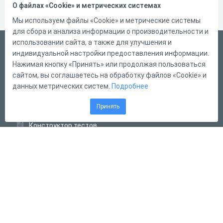
О файлах «Cookie» и метрических системах
Мы используем файлы «Cookie» и метрические системы
для сбора и анализа информации о производительности и
использовании сайта, а также для улучшения и
Русский
индивидуальной настройки предоставления информации.
Справка
Нажимая кнопку «Принять» или продолжая пользоваться
сайтом, вы соглашаетесь на обработку файлов «Cookie» и
Форма обратной связи
данных метрических систем.
Подробнее
Контакты
Принять
Тарифы
Конструктор тестов
Конструктор опросов
Конструктор кроссвордов
Диалоговые тренажёры
Комплексные задания
Система Дистанционного Обучения