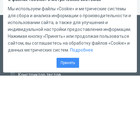
Мы используем файлы «Cookie» и метрические системы
для сбора и анализа информации о производительности и
использовании сайта, а также для улучшения и
Русский
индивидуальной настройки предоставления информации.
Справка
Нажимая кнопку «Принять» или продолжая пользоваться
сайтом, вы соглашаетесь на обработку файлов «Cookie» и
Форма обратной связи
данных метрических систем.
Подробнее
Контакты
Принять
Тарифы
Конструктор тестов
Конструктор опросов
Конструктор кроссвордов
Диалоговые тренажёры
Комплексные задания
Система Дистанционного Обучения