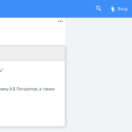
Вход
ы"
ику А.В.Погорелов, а также