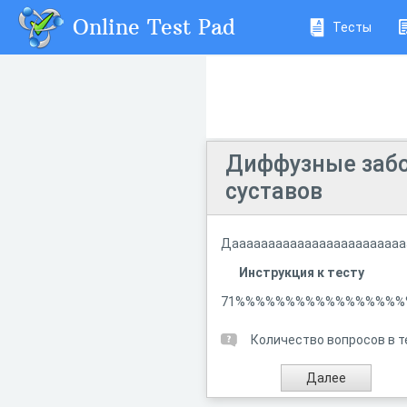
Online Test Pad
Тесты
Диффузные забо
суставов
Даааааааааааааааааааааааа
Инструкция к тесту
71%%%%%%%%%%%%%%%%
Количество вопросов в т