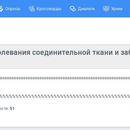
Опросы
Кроссворды
Диалоги
Уроки
левания соединительной ткани и за
аааааааааааааааааааааааааааааааааааааааааааааааааааааааа
%%%%%%%%%%%%%%%%%%%%%%%%%%%%%%%%%%%%%%%%%
есте:
51