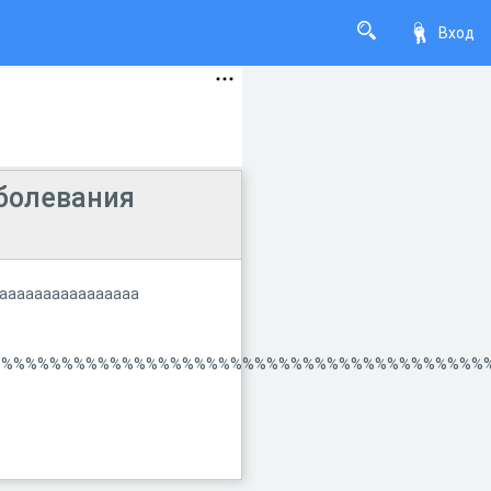
Вход
болевания
аааааааааааааааа
%%%%%%%%%%%%%%%%%%%%%%%%%%%%%%%%%%%%%%%%%