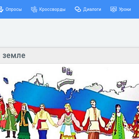
Опросы
Кроссворды
Диалоги
Уроки
й земле