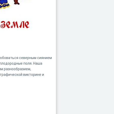
олюбоваться северным сиянием
 плодородные поля. Наша
ым разнообразием,
ографической викторине и