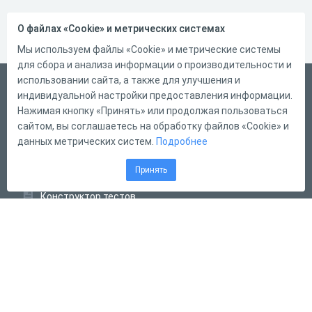
О файлах «Cookie» и метрических системах
Мы используем файлы «Cookie» и метрические системы
для сбора и анализа информации о производительности и
использовании сайта, а также для улучшения и
Русский
индивидуальной настройки предоставления информации.
Справка
Нажимая кнопку «Принять» или продолжая пользоваться
сайтом, вы соглашаетесь на обработку файлов «Cookie» и
Форма обратной связи
данных метрических систем.
Подробнее
Контакты
Принять
Тарифы
Конструктор тестов
Конструктор опросов
Конструктор кроссвордов
Диалоговые тренажёры
Комплексные задания
Система Дистанционного Обучения