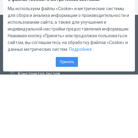
Мы используем файлы «Cookie» и метрические системы
для сбора и анализа информации о производительности и
использовании сайта, а также для улучшения и
Русский
индивидуальной настройки предоставления информации.
Справка
Нажимая кнопку «Принять» или продолжая пользоваться
сайтом, вы соглашаетесь на обработку файлов «Cookie» и
Форма обратной связи
данных метрических систем.
Подробнее
Контакты
Принять
Тарифы
Конструктор тестов
Конструктор опросов
Конструктор кроссвордов
Диалоговые тренажёры
Комплексные задания
Система Дистанционного Обучения