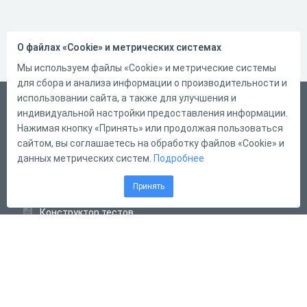
О файлах «Cookie» и метрических системах
Мы используем файлы «Cookie» и метрические системы
для сбора и анализа информации о производительности и
использовании сайта, а также для улучшения и
Русский
индивидуальной настройки предоставления информации.
Справка
Нажимая кнопку «Принять» или продолжая пользоваться
сайтом, вы соглашаетесь на обработку файлов «Cookie» и
Форма обратной связи
данных метрических систем.
Подробнее
Контакты
Принять
Тарифы
Конструктор тестов
Конструктор опросов
Конструктор кроссвордов
Диалоговые тренажёры
Комплексные задания