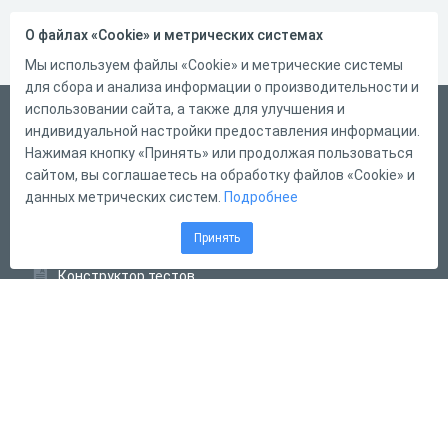
О файлах «Cookie» и метрических системах
Мы используем файлы «Cookie» и метрические системы
для сбора и анализа информации о производительности и
использовании сайта, а также для улучшения и
Русский
индивидуальной настройки предоставления информации.
Справка
Нажимая кнопку «Принять» или продолжая пользоваться
сайтом, вы соглашаетесь на обработку файлов «Cookie» и
Форма обратной связи
данных метрических систем.
Подробнее
Контакты
Принять
Тарифы
Конструктор тестов
Конструктор опросов
Конструктор кроссвордов
Диалоговые тренажёры
Комплексные задания
Система Дистанционного Обучения