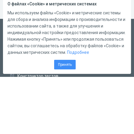
О файлах «Cookie» и метрических системах
Мы используем файлы «Cookie» и метрические системы
для сбора и анализа информации о производительности и
использовании сайта, а также для улучшения и
Русский
индивидуальной настройки предоставления информации.
Справка
Нажимая кнопку «Принять» или продолжая пользоваться
сайтом, вы соглашаетесь на обработку файлов «Cookie» и
Форма обратной связи
данных метрических систем.
Подробнее
Контакты
Принять
Тарифы
Конструктор тестов
Конструктор опросов
Конструктор кроссвордов
Диалоговые тренажёры
Комплексные задания
Система Дистанционного Обучения