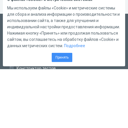
Мы используем файлы «Cookie» и метрические системы
для сбора и анализа информации о производительности и
использовании сайта, а также для улучшения и
Русский
индивидуальной настройки предоставления информации.
Справка
Нажимая кнопку «Принять» или продолжая пользоваться
сайтом, вы соглашаетесь на обработку файлов «Cookie» и
Форма обратной связи
данных метрических систем.
Подробнее
Контакты
Принять
Тарифы
Конструктор тестов
Конструктор опросов
Конструктор кроссвордов
Диалоговые тренажёры
Комплексные задания
Система Дистанционного Обучения