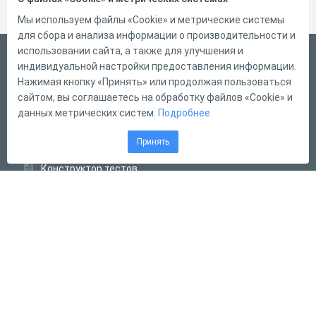
Мы используем файлы «Cookie» и метрические системы
для сбора и анализа информации о производительности и
использовании сайта, а также для улучшения и
Русский
индивидуальной настройки предоставления информации.
Справка
Нажимая кнопку «Принять» или продолжая пользоваться
сайтом, вы соглашаетесь на обработку файлов «Cookie» и
Форма обратной связи
данных метрических систем.
Подробнее
Контакты
Принять
Тарифы
Конструктор тестов
Конструктор опросов
Конструктор кроссвордов
Диалоговые тренажёры
Комплексные задания
Система Дистанционного Обучения