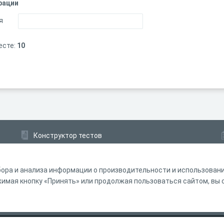
рации
я
есте:
10
Конструктор тестов
Конструктор опросов
Конструктор кроссвордов
ора и анализа информации о производительности и использовании
мая кнопку «Принять» или продолжая пользоваться сайтом, вы с