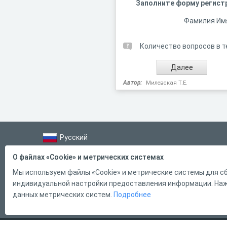
Заполните форму регист
Фамилия Им
Количество вопросов в т
Автор:
Милевская Т.Е.
Русский
Справка
О файлах «Cookie» и метрических системах
Форма обратной связи
Мы используем файлы «Cookie» и метрические системы для сб
индивидуальной настройки предоставления информации. Нажи
Контакты
данных метрических систем.
Подробнее
Тарифы