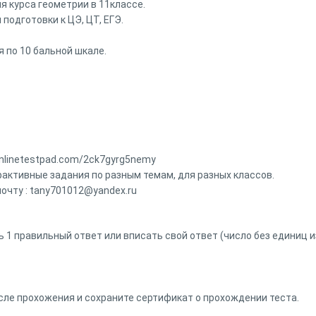
я курса геометрии в 11классе.
подготовки к ЦЭ, ЦТ, ЕГЭ.
 по 10 бальной шкале.
/onlinetestpad.com/2ck7gyrg5nemy
рактивные задания по разным темам, для разных классов.
очту : tany701012@yandex.ru
 1 правильный ответ или вписать свой ответ (число без единиц и
сле прохожения и сохраните сертификат о прохождении теста.