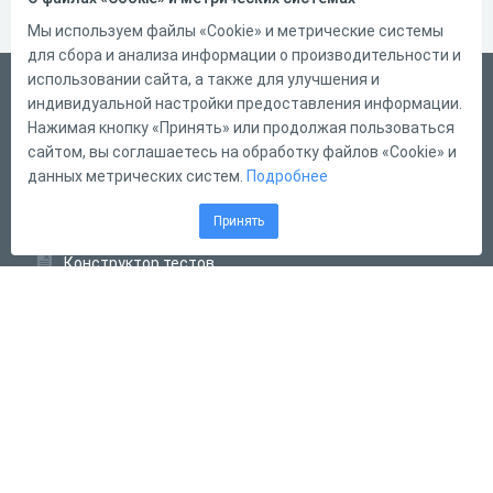
Мы используем файлы «Cookie» и метрические системы
для сбора и анализа информации о производительности и
использовании сайта, а также для улучшения и
Русский
индивидуальной настройки предоставления информации.
Справка
Нажимая кнопку «Принять» или продолжая пользоваться
сайтом, вы соглашаетесь на обработку файлов «Cookie» и
Форма обратной связи
данных метрических систем.
Подробнее
Контакты
Принять
Тарифы
Конструктор тестов
Конструктор опросов
Конструктор кроссвордов
Диалоговые тренажёры
Комплексные задания
Система Дистанционного Обучения