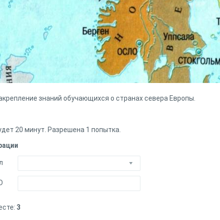
репление знаний обучающихся о странах севера Европы.
удет 20 минут. Разрешена 1 попытка.
рации
л
О
есте:
3