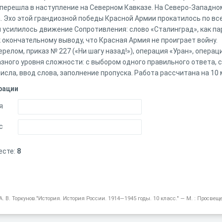
я перешла в наступление на Северном Кавказе. На Северо-Западн
. Эхо этой грандиозной победы Красной Армии прокатилось по все
усилилось движение Сопротивления: слово «Сталинград», как пар
 окончательному выводу, что Красная Армия не проиграет войну.
релом, приказ № 227 («Ни шагу назад!»), операция «Уран», операц
азного уровня сложности: с выбором одного правильного ответа, 
сла, ввод слова, заполнение пропуска. Работа рассчитана на 10 
рации
я
с
есте:
8
. В. Торкунов."История. История России. 1914—1945 годы. 10 класс." — М. : Просвещен