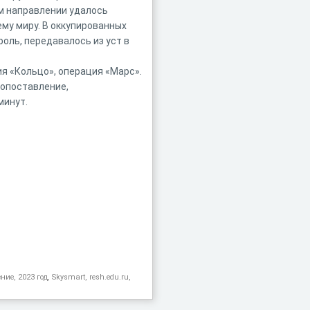
ом направлении удалось
му миру. В оккупированных
оль, передавалось из уст в
ия «Кольцо», операция «Марс».
сопоставление,
минут.
ие, 2023 год, Skysmart, resh.edu.ru,