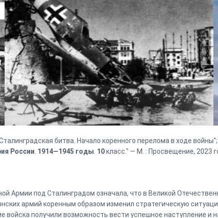
талинградская битва. Начало коренного перелома в ходе войны"; к
рия
России
.
1914—
1945
годы
.
10
класс.
" — М. : Просвещение, 2023 г
ой Армии под Сталинградом означала, что в Великой Отечествен
ынских армий коренным образом изменил стратегическую ситуац
ие войска получили возможность вести успешное наступление и н