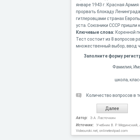
январе 1943 г. Красная Арми
прорвать блокаду Ленинграда
гитлеровцами странах Европы 
уста. Союзники СССР пришли к
Ключевые слова:
Коренной пе
Тест состоит из 8 вопросов р
множественный выбор, ввод чи
Заполните форму регист
Фамилия, Им
школа, клас
Количество вопросов в т
Автор:
Э.А. Ласточкин
Источник:
Учебник В. Р. Мединский, А
Videouroki.net, onlinetestpad.com