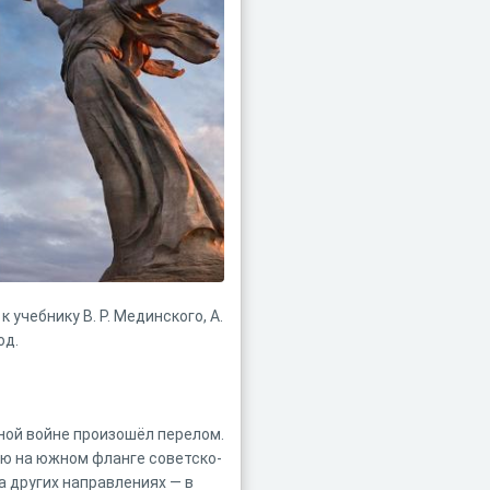
 учебнику В. Р. Мединского, А.
од.
ной войне произошёл перелом.
ию на южном фланге советско-
а других направлениях — в