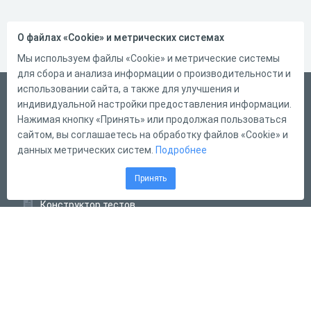
О файлах «Cookie» и метрических системах
Мы используем файлы «Cookie» и метрические системы
для сбора и анализа информации о производительности и
использовании сайта, а также для улучшения и
Русский
индивидуальной настройки предоставления информации.
Справка
Нажимая кнопку «Принять» или продолжая пользоваться
сайтом, вы соглашаетесь на обработку файлов «Cookie» и
Форма обратной связи
данных метрических систем.
Подробнее
Контакты
Принять
Тарифы
Конструктор тестов
Конструктор опросов
Конструктор кроссвордов
Диалоговые тренажёры
Комплексные задания