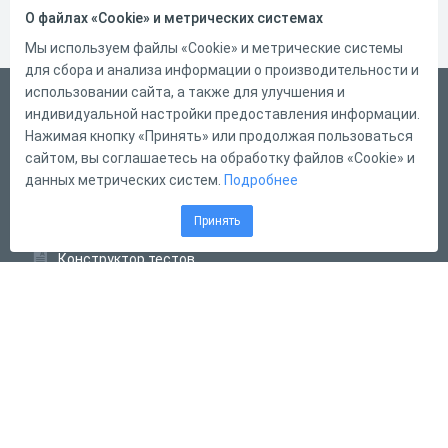
О файлах «Cookie» и метрических системах
Мы используем файлы «Cookie» и метрические системы
для сбора и анализа информации о производительности и
использовании сайта, а также для улучшения и
Русский
индивидуальной настройки предоставления информации.
Справка
Нажимая кнопку «Принять» или продолжая пользоваться
сайтом, вы соглашаетесь на обработку файлов «Cookie» и
Форма обратной связи
данных метрических систем.
Подробнее
Контакты
Принять
Тарифы
Конструктор тестов
Конструктор опросов
Конструктор кроссвордов
Диалоговые тренажёры
Комплексные задания
Система Дистанционного Обучения