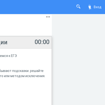
Вход
00:00
ции
емся к ЕГЭ
 бывают подсказки. решайте
ого или методом исключения.