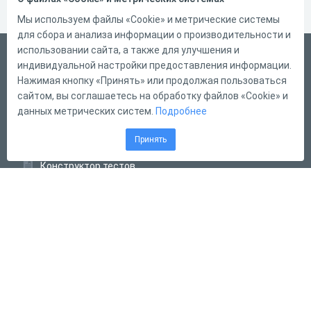
Мы используем файлы «Cookie» и метрические системы
для сбора и анализа информации о производительности и
использовании сайта, а также для улучшения и
Русский
индивидуальной настройки предоставления информации.
Справка
Нажимая кнопку «Принять» или продолжая пользоваться
сайтом, вы соглашаетесь на обработку файлов «Cookie» и
Форма обратной связи
данных метрических систем.
Подробнее
Контакты
Принять
Тарифы
Конструктор тестов
Конструктор опросов
Конструктор кроссвордов
Диалоговые тренажёры
Комплексные задания
Система Дистанционного Обучения