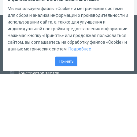
Мы используем файлы «Cookie» и метрические системы
для сбора и анализа информации о производительности и
использовании сайта, а также для улучшения и
Русский
индивидуальной настройки предоставления информации.
Справка
Нажимая кнопку «Принять» или продолжая пользоваться
сайтом, вы соглашаетесь на обработку файлов «Cookie» и
Форма обратной связи
данных метрических систем.
Подробнее
Контакты
Принять
Тарифы
Конструктор тестов
Конструктор опросов
Конструктор кроссвордов
Диалоговые тренажёры
Комплексные задания
Система Дистанционного Обучения