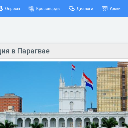
Опросы
Кроссворды
Диалоги
Уроки
ция в Парагвае