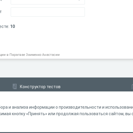
т
есте:
10
ации в Парагвае Заименко Анастасии
Конструктор тестов
Конструктор опросов
Конструктор кроссвордов
ора и анализа информации о производительности и использовании
мая кнопку «Принять» или продолжая пользоваться сайтом, вы с