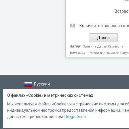
Возрас
Количество вопросов в т
Автор:
Звягина Дарья Сергеевна
Источник:
Работа по Языковой ситу
Русский
Справка
О файлах «Cookie» и метрических системах
Форма обратной связи
Мы используем файлы «Cookie» и метрические системы для сб
индивидуальной настройки предоставления информации. Нажи
Контакты
данных метрических систем.
Подробнее
Тарифы