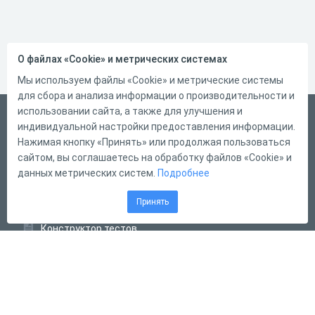
О файлах «Cookie» и метрических системах
Мы используем файлы «Cookie» и метрические системы
для сбора и анализа информации о производительности и
использовании сайта, а также для улучшения и
Русский
индивидуальной настройки предоставления информации.
Справка
Нажимая кнопку «Принять» или продолжая пользоваться
сайтом, вы соглашаетесь на обработку файлов «Cookie» и
Форма обратной связи
данных метрических систем.
Подробнее
Контакты
Принять
Тарифы
Конструктор тестов
Конструктор опросов
Конструктор кроссвордов
Диалоговые тренажёры