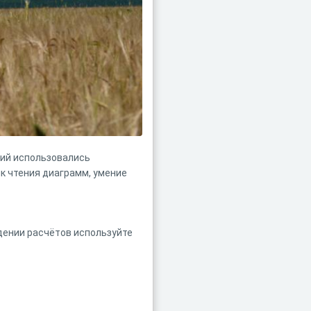
ний использовались
к чтения диаграмм, умение
дении расчётов используйте