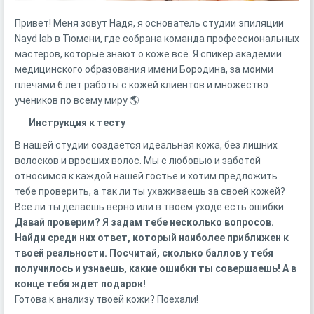
Привет! Меня зовут Надя, я основатель студии эпиляции
Nayd lab в Тюмени, где собрана команда профессиональных
мастеров, которые знают о коже всё. Я спикер академии
медицинского образования имени Бородина, за моими
плечами 6 лет работы с кожей клиентов и множество
учеников по всему миру 🌎
Инструкция к тесту
В нашей студии создается идеальная кожа, без лишних
волосков и вросших волос. Мы с любовью и заботой
относимся к каждой нашей гостье и хотим предложить
тебе проверить, а так ли ты ухаживаешь за своей кожей?
Все ли ты делаешь верно или в твоем уходе есть ошибки.
Давай проверим? Я задам тебе несколько вопросов.
Найди среди них ответ, который наиболее приближен к
твоей реальности. Посчитай, сколько баллов у тебя
получилось и узнаешь, какие ошибки ты совершаешь! А в
конце тебя ждет подарок!
Готова к анализу твоей кожи? Поехали!