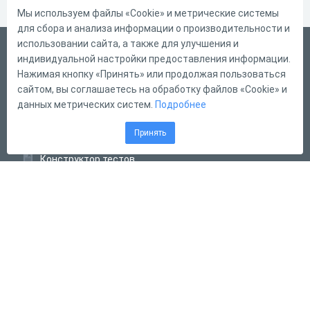
Мы используем файлы «Cookie» и метрические системы
для сбора и анализа информации о производительности и
использовании сайта, а также для улучшения и
Русский
индивидуальной настройки предоставления информации.
Справка
Нажимая кнопку «Принять» или продолжая пользоваться
сайтом, вы соглашаетесь на обработку файлов «Cookie» и
Форма обратной связи
данных метрических систем.
Подробнее
Контакты
Принять
Тарифы
Конструктор тестов
Конструктор опросов
Конструктор кроссвордов
Диалоговые тренажёры
Комплексные задания
Система Дистанционного Обучения
2011 - 2026
Online Test Pad
Соглашение об использовании
Оферта