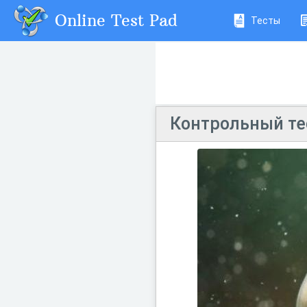
Online Test Pad
Тесты
Контрольный тес