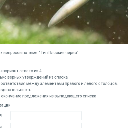
 вопросов по теме: "Тип Плоские черви".
 вариант ответа из 4.
ько верных утверждений из списка.
 соответствия между элементами правого и левого столбцов.
ледовательность.
е окончание предложения из выпадающего списка
рации
я
я