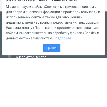
Мы используем файлы «Cookie» и метрические системы
для сбора и анализа информации о производительности и
использовании сайта, а также для улучшения и
Русский
индивидуальной настройки предоставления информации.
Справка
Нажимая кнопку «Принять» или продолжая пользоваться
сайтом, вы соглашаетесь на обработку файлов «Cookie» и
Форма обратной связи
данных метрических систем.
Подробнее
Контакты
Принять
Тарифы
Конструктор тестов
Конструктор опросов
Конструктор кроссвордов
Диалоговые тренажёры
Комплексные задания
Система Дистанционного Обучения