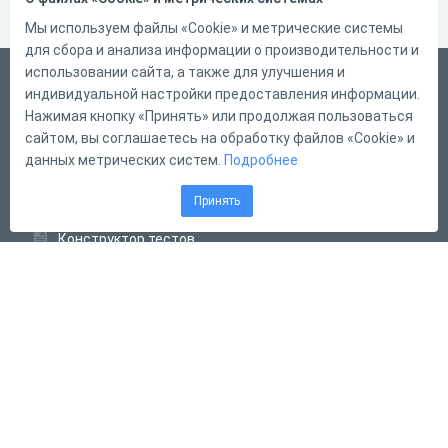
Мы используем файлы «Cookie» и метрические системы
для сбора и анализа информации о производительности и
использовании сайта, а также для улучшения и
Русский
индивидуальной настройки предоставления информации.
Справка
Нажимая кнопку «Принять» или продолжая пользоваться
сайтом, вы соглашаетесь на обработку файлов «Cookie» и
Форма обратной связи
данных метрических систем.
Подробнее
Контакты
Принять
Тарифы
Конструктор тестов
Конструктор опросов
Конструктор кроссвордов
Диалоговые тренажёры
Комплексные задания
Система Дистанционного Обучения