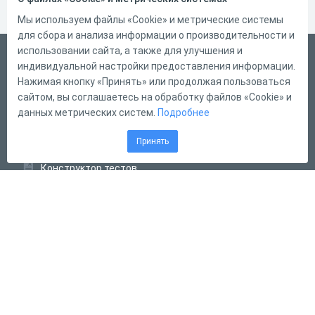
Мы используем файлы «Cookie» и метрические системы
для сбора и анализа информации о производительности и
использовании сайта, а также для улучшения и
Русский
индивидуальной настройки предоставления информации.
Справка
Нажимая кнопку «Принять» или продолжая пользоваться
сайтом, вы соглашаетесь на обработку файлов «Cookie» и
Форма обратной связи
данных метрических систем.
Подробнее
Контакты
Принять
Тарифы
Конструктор тестов
Конструктор опросов
Конструктор кроссвордов
Диалоговые тренажёры
Комплексные задания
Система Дистанционного Обучения