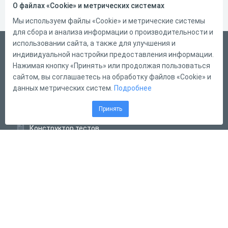
О файлах «Cookie» и метрических системах
Мы используем файлы «Cookie» и метрические системы
для сбора и анализа информации о производительности и
использовании сайта, а также для улучшения и
Русский
индивидуальной настройки предоставления информации.
Справка
Нажимая кнопку «Принять» или продолжая пользоваться
сайтом, вы соглашаетесь на обработку файлов «Cookie» и
Форма обратной связи
данных метрических систем.
Подробнее
Контакты
Принять
Тарифы
Конструктор тестов
Конструктор опросов
Конструктор кроссвордов
Диалоговые тренажёры
Комплексные задания
Система Дистанционного Обучения